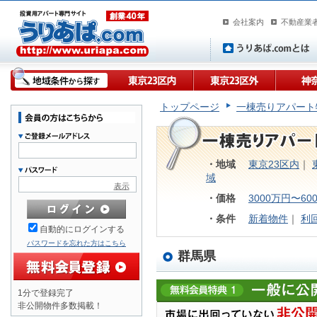
会社案内
不動産業
トップページ
一棟売りアパート
・地域
東京23区内
｜
域
表示
・価格
3000万円〜60
・条件
新着物件
｜
利
自動的にログインする
パスワードを忘れた方はこちら
群馬県
1分で登録完了
非公開物件多数掲載！