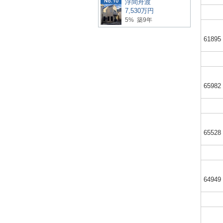
浮間舟渡
7,530万円
5% 築9年
61895
65982
65528
64949