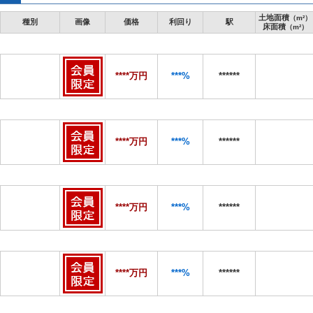
土地面積
（m²）
種別
画像
価格
利回り
駅
床面積
（m²）
****万円
***%
******
****万円
***%
******
****万円
***%
******
****万円
***%
******