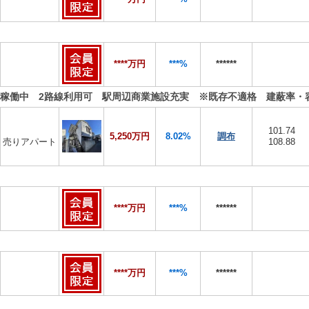
****万円
***%
******
稼働中 2路線利用可 駅周辺商業施設充実 ※既存不適格 建蔽率・
101.74
5,250万円
8.02%
調布
売りアパート
108.88
****万円
***%
******
****万円
***%
******