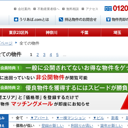
会社案内
不動産業者様へ
無料相談
アクセス
プページ
全ての物件
全ての物件
1
2
3
4
5
...
全て
▼アパート
▼一棟マンション
▼ビル
新着
価格が低い
登録が新しい
利回りが高い
築年が新しい