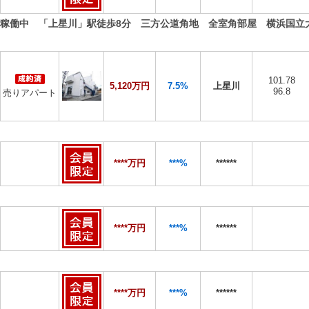
稼働中 「上星川」駅徒歩8分 三方公道角地 全室角部屋 横浜国立
101.78
5,120万円
7.5%
上星川
96.8
売りアパート
****万円
***%
******
****万円
***%
******
****万円
***%
******